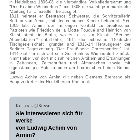
in Heidelberg 1806-08 die vierbändige Volksliedersammlung
"Des Knaben Wunderhorn" und 1808 die wichtige romantische
"Zeitung für Einsiedler" herausgibt.
1811 heiratet er Brentanos Schwester, die Schriftstellerin
Bettina von Arnim, mit der er sieben Kinder bekommt. Seit
1809 lebt Arnim, der im engen Kontakt zu preußischen
Patrioten wie Friedrich de la Motte Fouqué und Heinrich von
Kleist steht, in Berlin, wo er u. a. an Kleists "Berliner
Abendblättern" mitarbeitet, 1811 die politische "Deutsche
Tischgesellschaft" gründet und 1813-14 Herausgeber der
Berliner Tageszeitung "Der Preußische Correspondent" ist.
1814 zieht er sich auf sein Gut Schloss Wiepersdorf zurück,
nimmt aber von dort mit zahlreichen Artikeln und Erzählungen
in Zeitungen, Zeitschriften und Almanachen sowie mit
eigenständigen Publikationen am literarischen Leben Berlins
teil.
Ludwig Achim von Arnim gilt neben Clemens Brentano als
Hauptvertreter der Heidelberger Romantik.
Sie interessieren sich für
Werke
von Ludwig Achim von
Arnim?